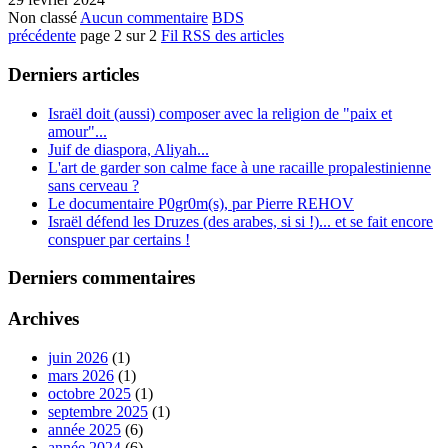
Non classé
Aucun commentaire
BDS
précédente
page 2 sur 2
Fil RSS des articles
Derniers articles
Israël doit (aussi) composer avec la religion de "paix et
amour"...
Juif de diaspora, Aliyah...
L'art de garder son calme face à une racaille propalestinienne
sans cerveau ?
Le documentaire P0gr0m(s), par Pierre REHOV
Israël défend les Druzes (des arabes, si si !)... et se fait encore
conspuer par certains !
Derniers commentaires
Archives
juin 2026
(1)
mars 2026
(1)
octobre 2025
(1)
septembre 2025
(1)
année 2025
(6)
année 2024
(6)