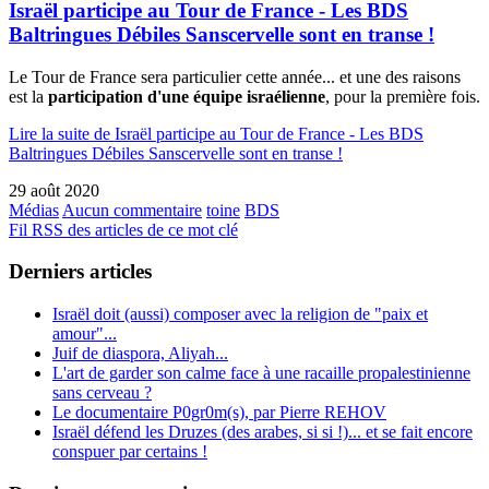
Israël participe au Tour de France - Les BDS
Baltringues Débiles Sanscervelle sont en transe !
Le Tour de France sera particulier cette année... et une des raisons
est la
participation d'une équipe israélienne
, pour la première fois.
Lire la suite de Israël participe au Tour de France - Les BDS
Baltringues Débiles Sanscervelle sont en transe !
29 août 2020
Médias
Aucun commentaire
toine
BDS
Fil RSS des articles de ce mot clé
Derniers articles
Israël doit (aussi) composer avec la religion de "paix et
amour"...
Juif de diaspora, Aliyah...
L'art de garder son calme face à une racaille propalestinienne
sans cerveau ?
Le documentaire P0gr0m(s), par Pierre REHOV
Israël défend les Druzes (des arabes, si si !)... et se fait encore
conspuer par certains !