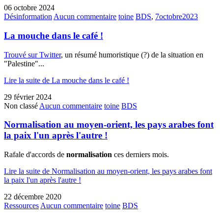
06 octobre 2024
Désinformation
Aucun commentaire
toine
BDS
,
7octobre2023
La mouche dans le café !
Trouvé sur Twitter
, un résumé humoristique (?) de la situation en
"Palestine"...
Lire la suite de La mouche dans le café !
29 février 2024
Non classé
Aucun commentaire
toine
BDS
Normalisation au moyen-orient, les pays arabes font
la paix l'un après l'autre !
Rafale d'accords de
normalisation
ces derniers mois.
Lire la suite de Normalisation au moyen-orient, les pays arabes font
la paix l'un après l'autre !
22 décembre 2020
Ressources
Aucun commentaire
toine
BDS