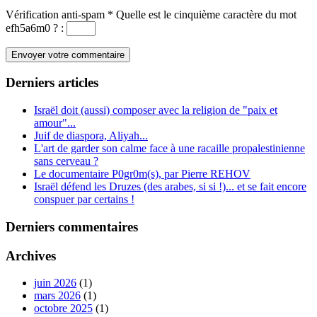
Vérification anti-spam
*
Quelle est le
cinquième
caractère du mot
efh5a6m0
?
:
Derniers articles
Israël doit (aussi) composer avec la religion de "paix et
amour"...
Juif de diaspora, Aliyah...
L'art de garder son calme face à une racaille propalestinienne
sans cerveau ?
Le documentaire P0gr0m(s), par Pierre REHOV
Israël défend les Druzes (des arabes, si si !)... et se fait encore
conspuer par certains !
Derniers commentaires
Archives
juin 2026
(1)
mars 2026
(1)
octobre 2025
(1)